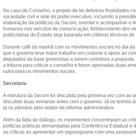
No caso do Conselho, o projeto de lei delineou finalidades c
sociedade civil e sete do poder executivo, incluindo a presid
elaboração da políticas da Secom; orientar e acompanhar o I
humanos nos veículos de comunicação; fortalecimento dos veí
publicitárias do Estado seja baseada em critérios técnicos de
Durante café da manhã com os movimentos sociais no dia da
que o governo teve maior trabalho em costurar o apoio ao con
deputados da base govenistas a serem contrários a propost
a tribuna para criticar o conselho e foram aprovadas duas em
outra para os movimentos sociais.
Secretaria
A estrutura da Secom foi discutida pela primeira vez com as
discutido duas semanas antes com o governo. Já os termos da
já no plenário pelo relator da reforma administrativa.
Além da falta de diálogo, os movimentos concentraram as críti
políticas públicas demandadas pela Conferência Estadual e d
as críticas ao apresentar um organograma com uma assessoria 