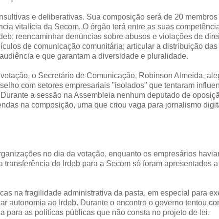
onsultivas e deliberativas. Sua composição será de 20 membros
ência vitalícia da Secom. O órgão terá entre as suas competência
rdeb; reencaminhar denúncias sobre abusos e violações de dire
culos de comunicação comunitária; articular a distribuição das
 audiência e que garantam a diversidade e pluralidade.
 votação, o Secretário de Comunicação, Robinson Almeida, al
selho com setores empresariais "isolados" que tentaram influen
a. Durante a sessão na Assembleia nenhum deputado de oposiç
endas na composição, uma que criou vaga para jornalismo digit
 organizações no dia da votação, enquanto os empresários havi
 transferência do Irdeb para a Secom só foram apresentados a 
cas na fragilidade administrativa da pasta, em especial para ex
ar autonomia ao Irdeb. Durante o encontro o governo tentou co
para as políticas públicas que não consta no projeto de lei.