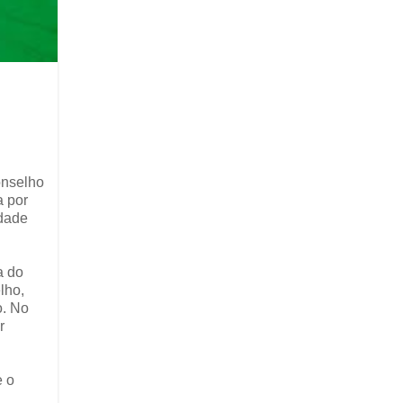
onselho
a por
dade
a do
lho,
o. No
r
e o