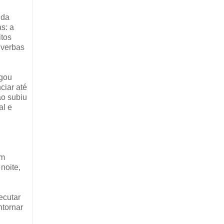
 da
s: a
itos
 verbas
egou
ciar até
ão subiu
al e
am
noite,
ecutar
ntornar