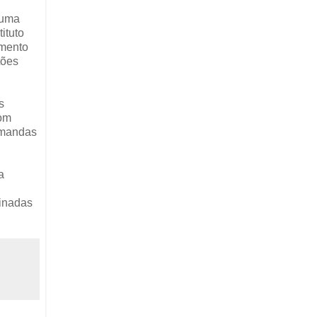
 uma
ituto
imento
tões
s
com
demandas
a
tinadas