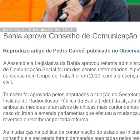
domingo, 1 de maio de 2011
Bahia aprova Conselho de Comunicação
Reproduzo artigo de Pedro Caribé, publicado no
Observat
A Assembleia Legislativa da Bahia aprovou reforma administra
de Comunicação Social foi um dos pontos referendados. A pro
consenso num Grupo de Trabalho, em 2010, com a presença 
civil.
Também foi aprovada pelos deputados a criação da Secretar
Instituto de Radiodifusão Pública da Bahia (Irdeb) da alçada
ambas as medidas foram alvos de críticas mais contundentes d
caso do Irdeb a emenda parlamentar que efetuou a mudança a
revertida e reverberar por toda reforma.
As mudanças na política de comunicação do estado se inicia
conselho e a secretaria foram demandas apontadas pelas res