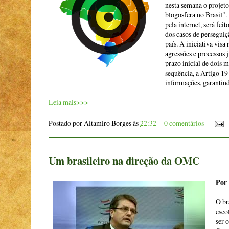
nesta semana o projeto
blogosfera no Brasil".
pela internet, será fei
dos casos de perseguiçã
país. A iniciativa visa
agressões e processos 
prazo inicial de dois 
sequência, a Artigo 19
informações, garantind
Leia mais>>>
Postado por
Altamiro Borges
às
22:32
0 comentários
Um brasileiro na direção da OMC
Por 
O br
esco
ser 