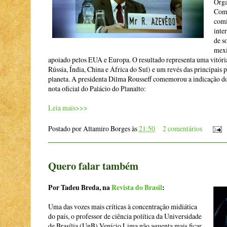
Orga
Comé
comi
inte
de s
mexi
apoiado pelos EUA e Europa. O resultado representa uma vitória 
Rússia, Índia, China e África do Sul) e um revés das principais 
planeta. A presidenta Dilma Rousseff comemorou a indicação do 
nota oficial do Palácio do Planalto:
Leia mais>>>
Postado por
Altamiro Borges
às
21:50
2 comentários
Quero falar também
Por Tadeu Breda, na
Revista do Brasil
:
Uma das vozes mais críticas à concentração midiática
do país, o professor de ciência política da Universidade
de Brasília (UnB) Venício Lima não aguenta mais ficar