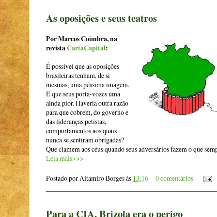
As oposições e seus teatros
Por Marcos Coimbra, na
revista
CartaCapital
:
É possível que as oposições
brasileiras tenham, de si
mesmas, uma péssima imagem.
E que seus porta-vozes uma
ainda pior. Haveria outra razão
para que cobrem, do governo e
das lideranças petistas,
comportamentos aos quais
nunca se sentiram obrigadas?
Que clamem aos céus quando seus adversários fazem o que sempr
Leia mais>>>
Postado por
Altamiro Borges
às
13:16
0 comentários
Para a CIA, Brizola era o perigo