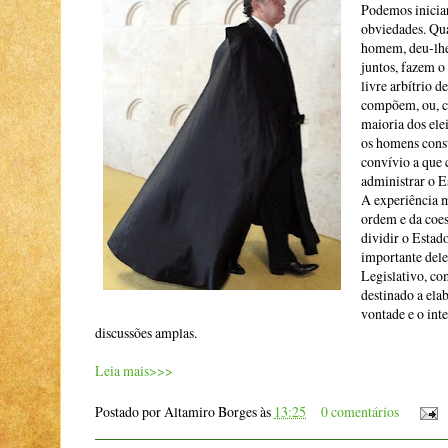
Podemos inicia
obviedades. Qua
homem, deu-lhe 
juntos, fazem o
livre arbítrio d
compõem, ou, co
maioria dos elei
os homens cons
convívio a que
administrar o Es
A experiência m
ordem e da coes
dividir o Estad
importante deles
Legislativo, c
destinado a elab
vontade e o int
discussões amplas.
Leia mais>>>
Postado por
Altamiro Borges
às
13:25
0 comentários