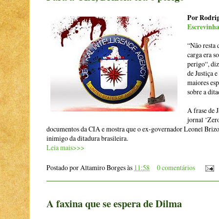
Por Rodrig
Escrevinh
“Não resta 
carga era so
perigo“, di
de Justiça 
maiores esp
sobre a dita
A frase de 
jornal ‘Zer
documentos da CIA e mostra que o ex-governador Leonel Brizol
inimigo da ditadura brasileira.
Leia mais>>>
Postado por
Altamiro Borges
às
11:58
0 comentários
A faxina que se espera de Dilma