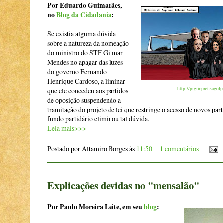
Por Eduardo Guimarães,
no
Blog da Cidadania
:
Se existia alguma dúvida
sobre a natureza da nomeação
do ministro do STF Gilmar
Mendes no apagar das luzes
do governo Fernando
Henrique Cardoso, a liminar
http://pigimprensagolp
que ele concedeu aos partidos
de oposição suspendendo a
tramitação do projeto de lei que restringe o acesso de novos part
fundo partidário eliminou tal dúvida.
Leia mais>>>
Postado por
Altamiro Borges
às
11:50
1 comentários
Explicações devidas no "mensalão"
Por Paulo Moreira Leite, em seu
blog
: