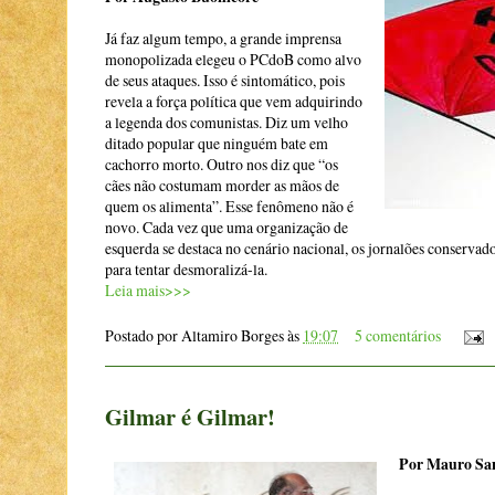
Já faz algum tempo, a grande imprensa
monopolizada elegeu o PCdoB como alvo
de seus ataques. Isso é sintomático, pois
revela a força política que vem adquirindo
a legenda dos comunistas. Diz um velho
ditado popular que ninguém bate em
cachorro morto. Outro nos diz que “os
cães não costumam morder as mãos de
quem os alimenta”. Esse fenômeno não é
novo. Cada vez que uma organização de
esquerda se destaca no cenário nacional, os jornalões conservad
para tentar desmoralizá-la.
Leia mais>>>
Postado por
Altamiro Borges
às
19:07
5 comentários
Gilmar é Gilmar!
Por Mauro Sa