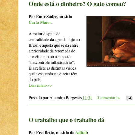
Onde está o dinheiro? O gato comeu?
Por Emir Sader, no sítio
Carta Maior
:
A maior disputa de
centralidade da agenda hoje no
Brasil é aquela que se dá entre
a prioridade da retomada do
crescimento ou o suposto
“descontrole inflacionário”.
Ela reflete as distintas visões
que a esquerda e a direita têm
do país.
Leia mais>>>
Postado por
Altamiro Borges
às
11:31
0 comentários
O trabalho que o trabalho dá
Por Frei Betto, no sítio da
Adital
: