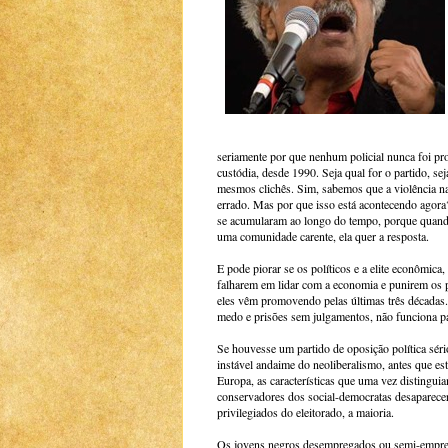
seriamente por que nenhum policial nunca foi pr
custódia, desde 1990. Seja qual for o partido, sej
mesmos clichês. Sim, sabemos que a violência na
errado. Mas por que isso está acontecendo agor
se acumularam ao longo do tempo, porque quand
uma comunidade carente, ela quer a resposta.
E pode piorar se os políticos e a elite econômica
falharem em lidar com a economia e punirem os p
eles vêm promovendo pelas últimas três décadas.
medo e prisões sem julgamentos, não funciona p
Se houvesse um partido de oposição política séri
instável andaime do neoliberalismo, antes que es
Europa, as características que uma vez distinguia
conservadores dos social-democratas desaparece
privilegiados do eleitorado, a maioria.
Os jovens negros desempregados ou semi-empre