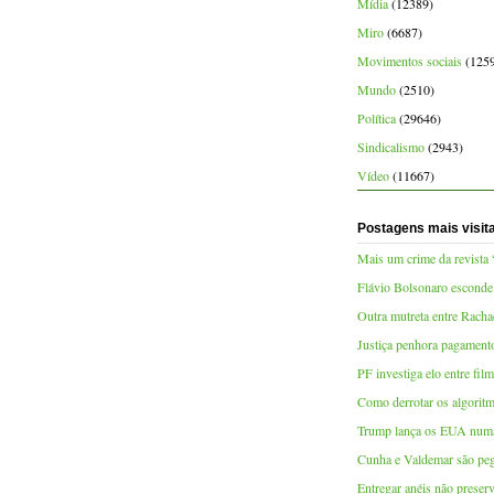
Mídia
(12389)
Miro
(6687)
Movimentos sociais
(125
Mundo
(2510)
Política
(29646)
Sindicalismo
(2943)
Vídeo
(11667)
Postagens mais visit
Mais um crime da revista
Flávio Bolsonaro esconde
Outra mutreta entre Racha
Justiça penhora pagamen
PF investiga elo entre fi
Como derrotar os algoritm
Trump lança os EUA numa 
Cunha e Valdemar são pe
Entregar anéis não preser