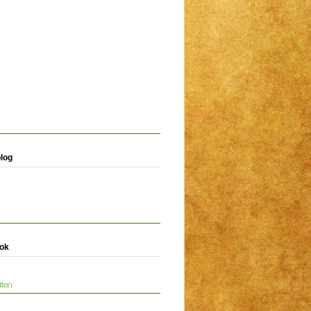
blog
ook
ter)