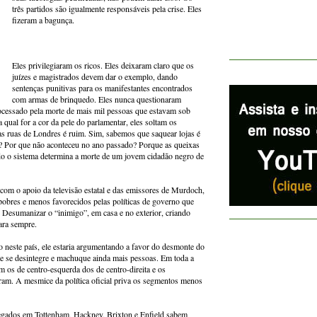
três partidos são igualmente responsáveis pela crise. Eles
fizeram a bagunça.
Eles privilegiaram os ricos. Eles deixaram claro que os
juízes e magistrados devem dar o exemplo, dando
sentenças punitivas para os manifestantes encontrados
com armas de brinquedo. Eles nunca questionaram
ocessado pela morte de mais mil pessoas que estavam sob
a qual for a cor da pele do parlamentar, eles soltam os
s ruas de Londres é ruim. Sim, sabemos que saquear lojas é
a? Por que não aconteceu no ano passado? Porque as queixas
o o sistema determina a morte de um jovem cidadão negro de
, com o apoio da televisão estatal e das emissores de Murdoch,
obres e menos favorecidos pelas políticas de governo que
 Desumanizar o “inimigo”, em casa e no exterior, criando
ara sempre.
o neste país, ele estaria argumentando a favor do desmonte do
te se desintegre e machuque ainda mais pessoas. Em toda a
m os de centro-esquerda dos de centro-direita e os
ram. A mesmice da política oficial priva os segmentos menos
gados em Tottenham, Hackney, Brixton e Enfield sabem