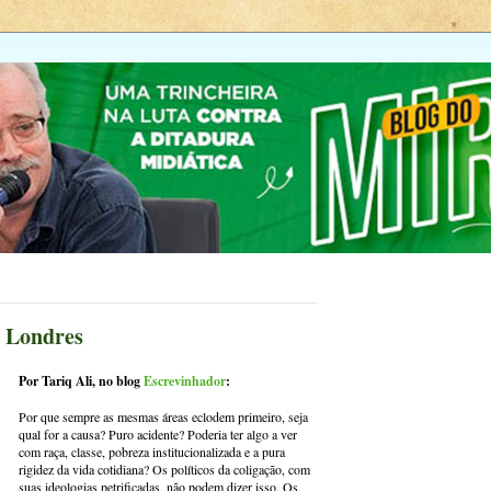
m Londres
Por Tariq Ali, no blog
Escrevinhador
:
Por que sempre as mesmas áreas eclodem primeiro, seja
qual for a causa? Puro acidente? Poderia ter algo a ver
com raça, classe, pobreza institucionalizada e a pura
rigidez da vida cotidiana? Os políticos da coligação, com
suas ideologias petrificadas, não podem dizer isso. Os