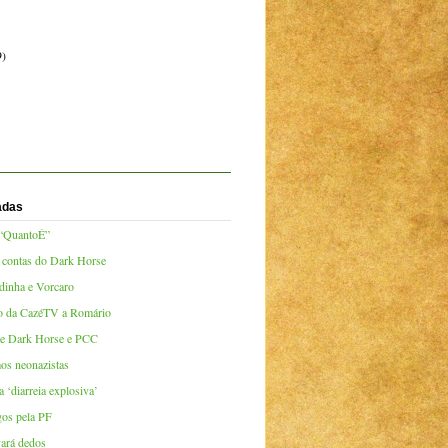
9)
adas
 “QuantoÉ”
 contas do Dark Horse
dinha e Vorcaro
to da CazéTV a Romário
lme Dark Horse e PCC
os neonazistas
‘diarreia explosiva’
gos pela PF
vará dedos