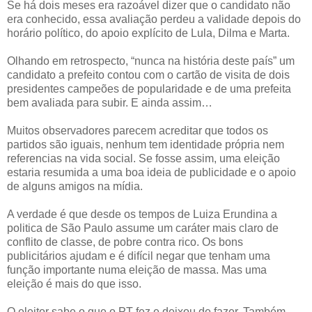
Se há dois meses era razoável dizer que o candidato não
era conhecido, essa avaliação perdeu a validade depois do
horário político, do apoio explícito de Lula, Dilma e Marta.
Olhando em retrospecto, “nunca na história deste país” um
candidato a prefeito contou com o cartão de visita de dois
presidentes campeões de popularidade e de uma prefeita
bem avaliada para subir. E ainda assim…
Muitos observadores parecem acreditar que todos os
partidos são iguais, nenhum tem identidade própria nem
referencias na vida social. Se fosse assim, uma eleição
estaria resumida a uma boa ideia de publicidade e o apoio
de alguns amigos na mídia.
A verdade é que desde os tempos de Luiza Erundina a
politica de São Paulo assume um caráter mais claro de
conflito de classe, de pobre contra rico. Os bons
publicitários ajudam e é difícil negar que tenham uma
função importante numa eleição de massa. Mas uma
eleição é mais do que isso.
O eleitor sabe o que o PT fez e deixou de fazer. Também