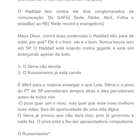
O Haddad tem contra ele dois conglomerados de
comunicação: Do GAFE( Rede Globo, Abril, Folha e
estadão) ao RE( Rede record e evangelicos)
Meus Deus, contra duas poderosas o Haddad não para de
subir, por quê? Ele é o bom, ele é o bom. Nunca houve isso
em SP. O Haddad está lutando contra gigante e está sim
avançando apesar de tudo.
1- O Serra não decola
2- O Russomanno já está caindo
É dificil para a maioria enxergar o que Lula, Dilma e o povo
do PT de SP perceberam tempos atrás e eles perceberam
antes de todos nós.
-O povo quer sim o novo, mas quer que esse novo melhore
suas vidas, lhes dê oportunidade de uma vida digna.
O Serra já provou que não dará isso, pois já governou e
nada fez. O povo está a lhe dar aposentadoria compulsoria.
O Russomanno?