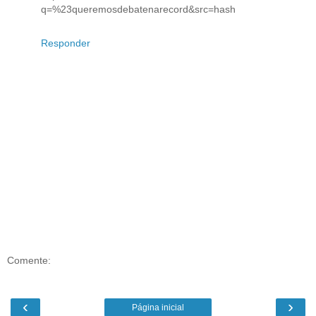
q=%23queremosdebatenarecord&src=hash
Responder
Comente:
‹
›
Página inicial