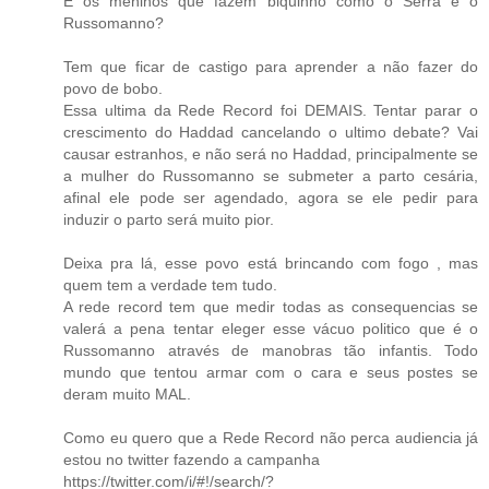
E os meninos que fazem biquinho como o Serra e o
Russomanno?
Tem que ficar de castigo para aprender a não fazer do
povo de bobo.
Essa ultima da Rede Record foi DEMAIS. Tentar parar o
crescimento do Haddad cancelando o ultimo debate? Vai
causar estranhos, e não será no Haddad, principalmente se
a mulher do Russomanno se submeter a parto cesária,
afinal ele pode ser agendado, agora se ele pedir para
induzir o parto será muito pior.
Deixa pra lá, esse povo está brincando com fogo , mas
quem tem a verdade tem tudo.
A rede record tem que medir todas as consequencias se
valerá a pena tentar eleger esse vácuo politico que é o
Russomanno através de manobras tão infantis. Todo
mundo que tentou armar com o cara e seus postes se
deram muito MAL.
Como eu quero que a Rede Record não perca audiencia já
estou no twitter fazendo a campanha
https://twitter.com/i/#!/search/?