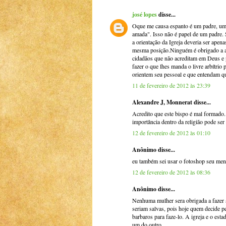
josé lopes
disse...
Oque me causa espanto é um padre, um r
amada". Isso não é papel de um padre. 
a orientação da Igreja deveria ser apen
mesma posição.Ninguém é obrigado a ac
cidadãos que não acreditam em Deus e p
fazer o que lhes manda o livre arbítrio 
orientem seu pessoal e que entendam qu
11 de fevereiro de 2012 às 23:39
Alexandre J, Monnerat disse...
Acredito que este bispo é mal formad
importância dentro da religião pode ser
12 de fevereiro de 2012 às 01:10
Anônimo disse...
eu também sei usar o fotoshop seu men
12 de fevereiro de 2012 às 08:36
Anônimo disse...
Nenhuma mulher sera obrigada a fazer a
seriam salvas, pois hoje quem decide pe
barbaros para faze-lo. A igreja e o esta
um do outro.