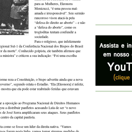
para as Mulheres, Eleonora
Menicucci, “é uma pessoa mal-
amada e irresponsável”. Seu sermão
rancoroso visou atacá-la pela
“defesa do direito ao aborto” – e não
a “defesa do aborto”, como os
trogloditas tentam confundir a
sociedade.
Para o religioso, que infelizmente
egional Sul-1 da Conferência Nacional dos Bispos do Brasil
r da morte”. Conhecido golpista, ele também afirmou que
 ministra” e criticou a sua indicação: “Foi uma escolha
orme reza a Constituição, o bispo advertiu ainda que a nova
governo”, segundo relata o Estadão. “Ela [Eleonora] é infeliz,
 mostra que ela pode estar reabrindo feridas que estavam
ar a oposição ao Programa Nacional de Direitos Humanos
u a distribuir panfletos acusando Lula de ser “o novo
s de José Serra amplificaram seus ataques. Seus panfletos
ntro da capital paulista.
a como se fosse um líder da direita nativa. “Vamos
ursos forem nesta linha, vamos tomar algumas medidas de