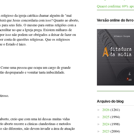
Quaest confirma: 69% apo
eligioso da igreja católica chamar alguém de "mal
Será que Jesus concordaria com isso? Quanto ao aborto,
Versão online do livro
as para seus fiéis. O mesmo para outras religiões com a
reditar no que a Igreja prega. Existem milhares de
or isso não podem ser obrigados a deixar de fazer ou
por conta de questões religiosas. Que os religiosos
e o Estado é laico.
o. Como uma pessoa que ocupa um cargo de grande
 tão despreparado e vomitar tanta imbecilidade.
tiroso.
Arquivo do blog
2026
(1261)
►
2025
(1994)
►
borto, creio que com uma lei dessas muitas vidas
lo aborto recorre a clinicas clandestinas e metodos
2024
(1998)
►
do são diferentes, não devem invadir a área de atuação
2023
(2004)
►