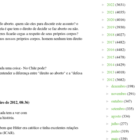
2022
(3631)
►
2021
(4035)
►
2020
(4016)
►
o aborto. quem são eles para discutir este assunto? o
2019
(3930)
►
la é que tem o direito de decidir se faz aborto ou não.
res ficarão cegas a respeito de seus próprios corpos?
2018
(4027)
►
irmos nossos próprios corpos. homem nenhum tem direito
2017
(4482)
►
2016
(4482)
►
2015
(4478)
►
2014
(4429)
►
nda uma coisa:- No Chile pode?
2013
(4018)
►
ntender a diferença entre "direito ao aborto" e a "defesa
2012
(3682)
▼
dezembro
(198)
►
novembro
(291)
►
outubro
(347)
►
iro de 2012, 08:36)
setembro
(335)
►
 nada tem a ver com
agosto
(334)
►
 história.
julho
(277)
►
 que Hitler era católico e tinha excelentes relações
junho
(319)
►
ica (ICAR).
maio
(339)
►