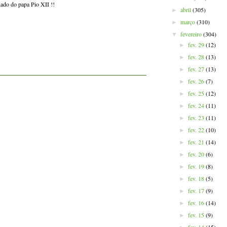
nado do papa Pio XII !!
abril
(305)
►
março
(310)
►
fevereiro
(304)
▼
fev. 29
(12)
►
fev. 28
(13)
►
fev. 27
(13)
►
fev. 26
(7)
►
fev. 25
(12)
►
fev. 24
(11)
►
fev. 23
(11)
►
fev. 22
(10)
►
fev. 21
(14)
►
fev. 20
(6)
►
fev. 19
(8)
►
fev. 18
(5)
►
fev. 17
(9)
►
fev. 16
(14)
►
fev. 15
(9)
►