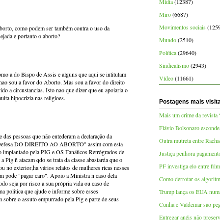
Mídia
(12387)
Miro
(6687)
Movimentos sociais
(125
e aborto, como podem ser também contra o uso da
ejada e portanto o aborto?
Mundo
(2510)
Política
(29640)
Sindicalismo
(2943)
omo a do Bispo de Assis e alguns que aqui se intitulam
Vídeo
(11661)
 nao sou a favor do Aborto. Mas sou a favor do direito
do a circustancias. Isto nao que dizer que eu apoiaria o
ta hipocrizia nas religioes.
Postagens mais visit
Mais um crime da revista
Flávio Bolsonaro esconde
te das pessoas que não entederam a declaração da
Outra mutreta entre Racha
da Defesa DO DIREITO AO ABORTO" assim com esta
to implantado pela PIG e OS Fanáticos Retrógrados de
Justiça penhora pagamen
 a Pig ñ atacam qdo se trata da classe abastarda que o
PF investiga elo entre fi
ou no exterior,ha vários relatos de mulheres ricas nesses
em pode "pagar caro". Apoio a Ministra n caso dela
Como derrotar os algoritm
do seja por risco a sua própria vida ou caso de
a politica que ajude e informe sobre esses
Trump lança os EUA numa 
m sobre o assuto empurrado pela Pig e parte de seus
Cunha e Valdemar são pe
Entregar anéis não preser