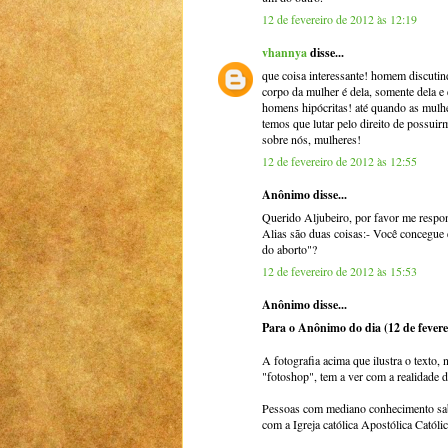
12 de fevereiro de 2012 às 12:19
vhannya
disse...
que coisa interessante! homem discutind
corpo da mulher é dela, somente dela e e
homens hipócritas! até quando as mulhe
temos que lutar pelo direito de possu
sobre nós, mulheres!
12 de fevereiro de 2012 às 12:55
Anônimo disse...
Querido Aljubeiro, por favor me respo
Alias são duas coisas:- Você concegue e
do aborto"?
12 de fevereiro de 2012 às 15:53
Anônimo disse...
Para o Anônimo do dia (12 de fevere
A fotografia acima que ilustra o texto,
"fotoshop", tem a ver com a realidade da
Pessoas com mediano conhecimento sabem
com a Igreja católica Apostólica Catól