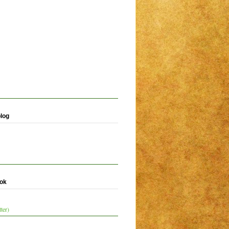
blog
ook
ter)