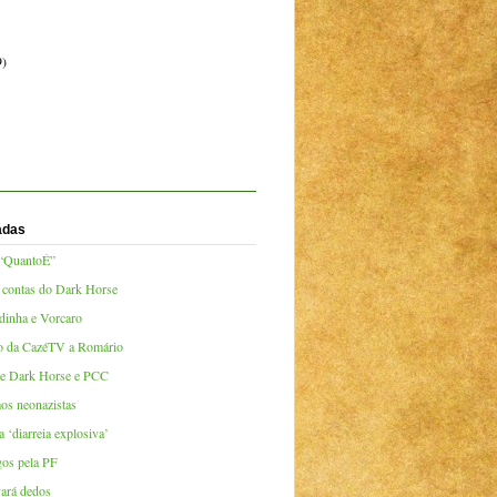
9)
adas
 “QuantoÉ”
 contas do Dark Horse
dinha e Vorcaro
to da CazéTV a Romário
lme Dark Horse e PCC
os neonazistas
‘diarreia explosiva’
gos pela PF
vará dedos