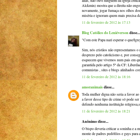
aliás, não ouvi ninguém da igreja criti
Alckmin) mostra que a direita não engol
novamente, jogar fumaça nos olhos dos 
miséria e ignoram quem mais precisa da 
11 de fevereiro de 2012 às 17:13
Blog Católico do Leniéverson
disse...
"Com este Papa nazi esperar o que/Igre
Sim, nós cristãos não representamos o 
desprezo pelo catolicismo e, por conseg
esquecem que vivemos num pais em que 
garantida pelo artigo 5º da CF: Liberda
comunistas , sites e blogs alinhados c
11 de fevereiro de 2012 às 18:16
amoranimais
disse...
Toda mulher digna não seria a favor a
a favor desse tipo de crime só pode ser 
defendo nenhuma instituição religiosa,s
11 de fevereiro de 2012 às 18:21
Anônimo disse...
O bispo deveria criticar a soninha e a
monte de padres pedófilos e gays para e