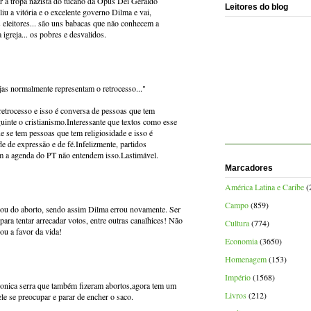
car a tropa nazista do tucano da Opus Dei Geraldo
Leitores do blog
iu a vitória e o excelente governo Dilma e vai,
eleitores... são uns babacas que não conhecem a
igreja... os pobres e desvalidos.
jas normalmente representam o retrocesso..."
retrocesso e isso é conversa de pessoas que tem
uinte o cristianismo.Interessante que textos como esse
se tem pessoas que tem religiosidade e isso é
de de expressão e de fé.Infelizmente, partidos
om a agenda do PT não entendem isso.Lastimável.
Marcadores
América Latina e Caribe
(
Campo
(859)
o ou do aborto, sendo assim Dilma errou novamente. Ser
para tentar arrecadar votos, entre outras canalhices! Não
Cultura
(774)
ou a favor da vida!
Economia
(3650)
Homenagem
(153)
Império
(1568)
 monica serra que também fizeram abortos,agora tem um
Livros
(212)
le se preocupar e parar de encher o saco.