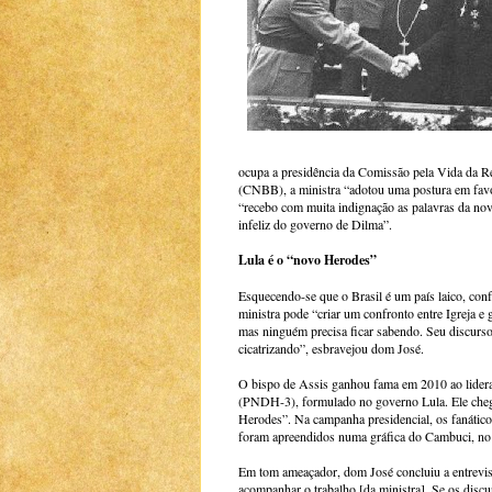
ocupa a presidência da Comissão pela Vida da R
(CNBB), a ministra “adotou uma postura em favo
“recebo com muita indignação as palavras da nova
infeliz do governo de Dilma”.
Lula é o “novo Herodes”
Esquecendo-se que o Brasil é um país laico, conf
ministra pode “criar um confronto entre Igreja e 
mas ninguém precisa ficar sabendo. Seu discurso
cicatrizando”, esbravejou dom José.
O bispo de Assis ganhou fama em 2010 ao lider
(PNDH-3), formulado no governo Lula. Ele chego
Herodes”. Na campanha presidencial, os fanático
foram apreendidos numa gráfica do Cambuci, no ce
Em tom ameaçador, dom José concluiu a entrevist
acompanhar o trabalho [da ministra]. Se os disc