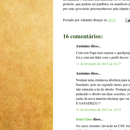
protesto, que podem ser panfletos ou manifesto 
por suas grosserias preconceituosas pela cúpul
Postado por
Altamiro Borges
às
16:21
16 comentários:
Anônimo disse...
Com este Papa nazi esperar o que/Igreja
for,e com um lider com o perfil desses
11 de fevereiro de 2012 às 16:27
Anônimo disse...
Nomear uma criminosa abortista para n
brasileiro, pois no segundo turno, por
não relaxaria a lei do aborto. Nomear p
praticado o aborto em duas ocasiões, c
razão da nova ministra declarar que
É SAFADEZA!!!
11 de fevereiro de 2012 às 16:53
Irani Lima
disse...
Os casos recentes (invasão na USP, tru