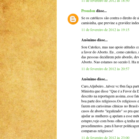
11 de fevereiro de 2012 às 18:50
Proudon
disse...
Se os católicos são contra o direito d
camisinha, que previne a gravidez indes
11 de fevereiro de 2012 às 19:15
Anônimo disse...
Sou Catolico, mas nao apoio atitudes c
a favor do Aborto. Eu , como catolico,
das pessoas decidirem pelo abordo, devi
Aborto. Nao estamos no seculo I. Ha mui
11 de fevereiro de 2012 às 20:57
Anônimo disse...
Caro,Aljubeiro...talvez vc tbm faça par
Ministra que disse "Que é a Favor 
descrito na reportagem assima..esse fa
boa parte dos religiosos.Os religiosos e
fazem em carissimas clínicas no Brasil 
casos de aborto "legalizado" so pra qu
ajudar as mulheres q apelam a esse méto
estupro,vejo com bons olhos q tenha um
procedimentos. para ñ haver politicage
comparsas religiosos!
11 de fevereiro de 2012 às 23:00