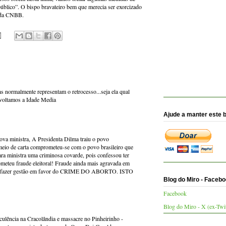
público”. O bispo bravateiro bem que merecia ser exorcizado
a da CNBB.
s normalmente representam o retrocesso...seja ela qual
 voltamos a Idade Media
Ajude a manter este 
ova ministra, A Presidenta Dilma traiu o povo
 meio de carta comprometeu-se com o povo brasileiro que
ara ministra uma criminosa covarde, pois confessou ter
ometeu fraude eleitoral! Fraude ainda mais agravada em
 vai fazer gestão em favor do CRIME DO ABORTO. ISTO
Blog do Miro - Faceb
Facebook
Blog do Miro - X (ex-Twit
culência na Cracolândia e massacre no Pinheirinho -