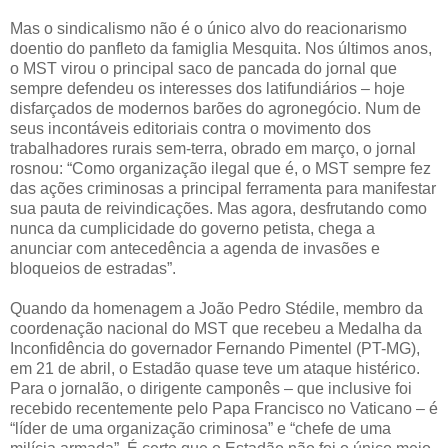
Mas o sindicalismo não é o único alvo do reacionarismo
doentio do panfleto da famiglia Mesquita. Nos últimos anos,
o MST virou o principal saco de pancada do jornal que
sempre defendeu os interesses dos latifundiários – hoje
disfarçados de modernos barões do agronegócio. Num de
seus incontáveis editoriais contra o movimento dos
trabalhadores rurais sem-terra, obrado em março, o jornal
rosnou: “Como organização ilegal que é, o MST sempre fez
das ações criminosas a principal ferramenta para manifestar
sua pauta de reivindicações. Mas agora, desfrutando como
nunca da cumplicidade do governo petista, chega a
anunciar com antecedência a agenda de invasões e
bloqueios de estradas”.
Quando da homenagem a João Pedro Stédile, membro da
coordenação nacional do MST que recebeu a Medalha da
Inconfidência do governador Fernando Pimentel (PT-MG),
em 21 de abril, o Estadão quase teve um ataque histérico.
Para o jornalão, o dirigente camponês – que inclusive foi
recebido recentemente pelo Papa Francisco no Vaticano – é
“líder de uma organização criminosa” e “chefe de uma