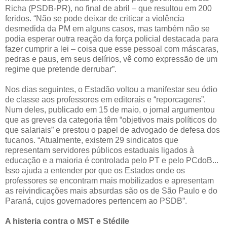
Richa (PSDB-PR), no final de abril – que resultou em 200
feridos. “Não se pode deixar de criticar a violência
desmedida da PM em alguns casos, mas também não se
podia esperar outra reação da força policial destacada para
fazer cumprir a lei – coisa que esse pessoal com máscaras,
pedras e paus, em seus delírios, vê como expressão de um
regime que pretende derrubar”.
Nos dias seguintes, o Estadão voltou a manifestar seu ódio
de classe aos professores em editorais e “reporcagens”.
Num deles, publicado em 15 de maio, o jornal argumentou
que as greves da categoria têm “objetivos mais políticos do
que salariais” e prestou o papel de advogado de defesa dos
tucanos. “Atualmente, existem 29 sindicatos que
representam servidores públicos estaduais ligados à
educação e a maioria é controlada pelo PT e pelo PCdoB...
Isso ajuda a entender por que os Estados onde os
professores se encontram mais mobilizados e apresentam
as reivindicações mais absurdas são os de São Paulo e do
Paraná, cujos governadores pertencem ao PSDB”.
A histeria contra o MST e Stédile