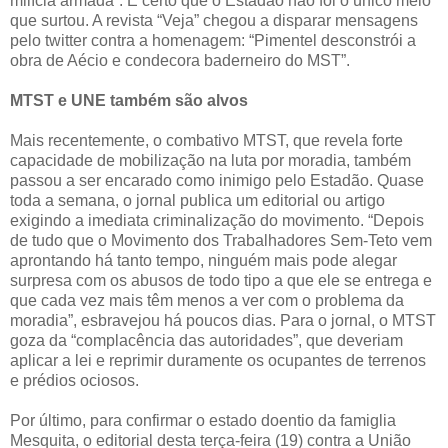
milícia armada”. É certo que o Estadão não foi o único meio
que surtou. A revista “Veja” chegou a disparar mensagens
pelo twitter contra a homenagem: “Pimentel desconstrói a
obra de Aécio e condecora baderneiro do MST”.
MTST e UNE também são alvos
Mais recentemente, o combativo MTST, que revela forte
capacidade de mobilização na luta por moradia, também
passou a ser encarado como inimigo pelo Estadão. Quase
toda a semana, o jornal publica um editorial ou artigo
exigindo a imediata criminalização do movimento. “Depois
de tudo que o Movimento dos Trabalhadores Sem-Teto vem
aprontando há tanto tempo, ninguém mais pode alegar
surpresa com os abusos de todo tipo a que ele se entrega e
que cada vez mais têm menos a ver com o problema da
moradia”, esbravejou há poucos dias. Para o jornal, o MTST
goza da “complacência das autoridades”, que deveriam
aplicar a lei e reprimir duramente os ocupantes de terrenos
e prédios ociosos.
Por último, para confirmar o estado doentio da famiglia
Mesquita, o editorial desta terça-feira (19) contra a União