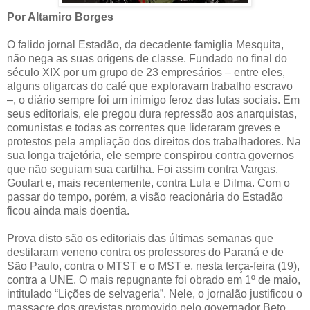
Por Altamiro Borges
O falido jornal Estadão, da decadente famiglia Mesquita,
não nega as suas origens de classe. Fundado no final do
século XIX por um grupo de 23 empresários – entre eles,
alguns oligarcas do café que exploravam trabalho escravo
–, o diário sempre foi um inimigo feroz das lutas sociais. Em
seus editoriais, ele pregou dura repressão aos anarquistas,
comunistas e todas as correntes que lideraram greves e
protestos pela ampliação dos direitos dos trabalhadores. Na
sua longa trajetória, ele sempre conspirou contra governos
que não seguiam sua cartilha. Foi assim contra Vargas,
Goulart e, mais recentemente, contra Lula e Dilma. Com o
passar do tempo, porém, a visão reacionária do Estadão
ficou ainda mais doentia.
Prova disto são os editoriais das últimas semanas que
destilaram veneno contra os professores do Paraná e de
São Paulo, contra o MTST e o MST e, nesta terça-feira (19),
contra a UNE. O mais repugnante foi obrado em 1º de maio,
intitulado “Lições de selvageria”. Nele, o jornalão justificou o
massacre dos grevistas promovido pelo governador Beto